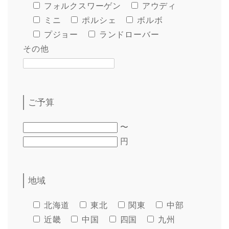
フォルクスワーゲン
アウディ
ミニ
ポルシェ
ボルボ
プジョー
ランドローバー
その他
ご予算
〜
円
地域
北海道
東北
関東
中部
近畿
中国
四国
九州